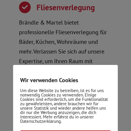
Fliesenverlegung
Brändle & Martel bietet
professionelle Fliesenverlegung für
Bäder, Küchen, Wohnräume und
mehr. Verlassen Sie sich auf unsere
Expertise, um Ihren Raum mit
ästhetischen und funktionalen
Wir verwenden Cookies
Fliesen zu verschönern.
Um diese Website zu betreiben, ist es für uns
notwendig Cookies zu verwenden. Einige
Cookies sind erforderlich, um die Funktionalität
zu gewährleisten, andere brauchen wir für
unsere Statistik und wieder andere helfen uns
dir nur die Werbung anzuzeigen, die dich
Fliesensanierung
interessiert. Mehr erfährst du in unserer
Datenschutzerklärung.