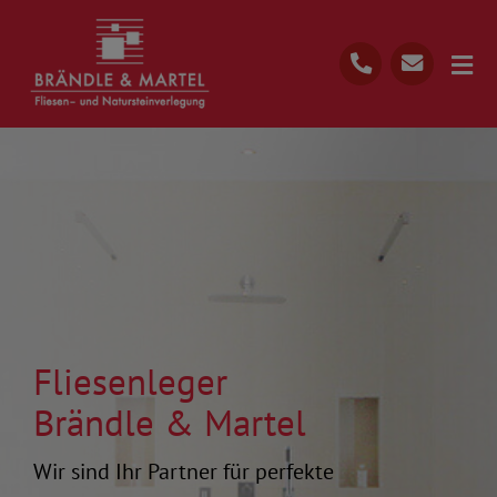
Skip
to
Togg
content
Navi
Start
Über Uns
Ihre Vorteile
Leistungen
Unserer Prozess
Fliesenleger
07022 990 1163
Brändle & Martel
Kostenlose Beratung
Wir sind Ihr Partner für perfekte