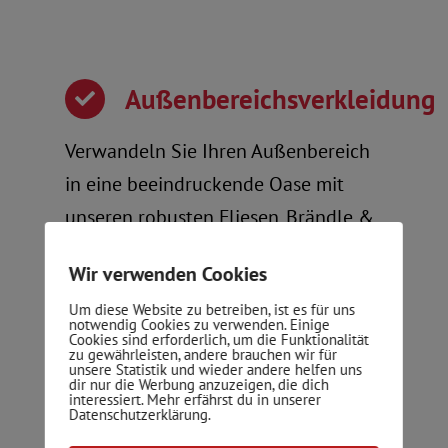
Außenbereichsverkleidung
Verwandeln Sie Ihren Außenbereich
in eine beeindruckende Oase mit
unseren robusten Fliesen. Brändle &
Martel bietet professionelle
Wir verwenden Cookies
Verkleidungslösungen für
Um diese Website zu betreiben, ist es für uns
Außenflächen.
notwendig Cookies zu verwenden. Einige
Cookies sind erforderlich, um die Funktionalität
zu gewährleisten, andere brauchen wir für
unsere Statistik und wieder andere helfen uns
dir nur die Werbung anzuzeigen, die dich
interessiert. Mehr erfährst du in unserer
Datenschutzerklärung.
Treppenhausgestaltung