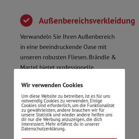
Außenbereichsverkleidung
Verwandeln Sie Ihren Außenbereich
in eine beeindruckende Oase mit
unseren robusten Fliesen. Brändle &
Martel bietet professionelle
Verkleidungslösungen für
Wir verwenden Cookies
Außenflächen.
Um diese Website zu betreiben, ist es für uns
notwendig Cookies zu verwenden. Einige
Cookies sind erforderlich, um die Funktionalität
zu gewährleisten, andere brauchen wir für
unsere Statistik und wieder andere helfen uns
dir nur die Werbung anzuzeigen, die dich
interessiert. Mehr erfährst du in unserer
Treppenhausgestaltung
Datenschutzerklärung.