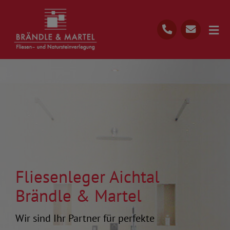
Skip
to
Togg
content
Navi
Start
Über Uns
Ihre Vorteile
Leistungen
Unserer Prozess
Fliesenleger Aichtal
07022 990 1163
Brändle & Martel
Kostenlose Beratung
Wir sind Ihr Partner für perfekte