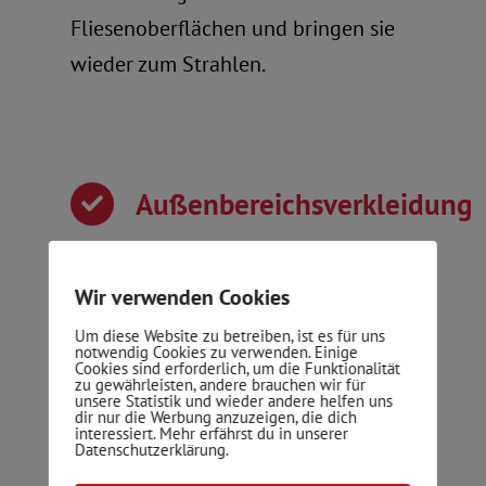
Fliesenoberflächen und bringen sie
wieder zum Strahlen.
Außenbereichsverkleidung
Verwandeln Sie Ihren Außenbereich
in eine beeindruckende Oase mit
Wir verwenden Cookies
unseren robusten Fliesen. Brändle &
Um diese Website zu betreiben, ist es für uns
notwendig Cookies zu verwenden. Einige
Martel bietet professionelle
Cookies sind erforderlich, um die Funktionalität
zu gewährleisten, andere brauchen wir für
Verkleidungslösungen für
unsere Statistik und wieder andere helfen uns
dir nur die Werbung anzuzeigen, die dich
interessiert. Mehr erfährst du in unserer
Außenflächen.
Datenschutzerklärung.