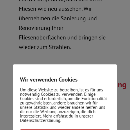
Fliesen wie neu aussehen. Wir
übernehmen die Sanierung und
Renovierung Ihrer
Fliesenoberflächen und bringen sie
wieder zum Strahlen.
Wir verwenden Cookies
Außenbereichsverkleidung
Um diese Website zu betreiben, ist es für uns
notwendig Cookies zu verwenden. Einige
Cookies sind erforderlich, um die Funktionalität
Verwandeln Sie Ihren Außenbereich
zu gewährleisten, andere brauchen wir für
unsere Statistik und wieder andere helfen uns
in eine beeindruckende Oase mit
dir nur die Werbung anzuzeigen, die dich
interessiert. Mehr erfährst du in unserer
unseren robusten Fliesen. Brändle &
Datenschutzerklärung.
Martel bietet professionelle